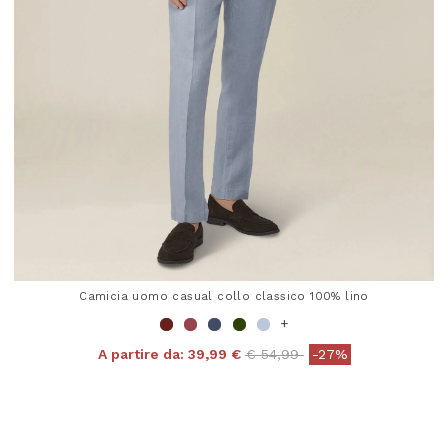
Camicia uomo casual collo classico 100% lino
+
Price reduced from
to
A partire da:
39,99 €
€ 54,99
-27%
5 out of 5 Customer Rating