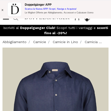
Promo Flash:
10% di Extra Sconto su 300€ di Acquisto con codice:
Doppelgänger APP
DOPPEL300
x
Scarica la Nuova APP! Scopri, Naviga e Acquista!
Le Migliori Offerte per Abbigliamento, Accessori e Calzature Uomo
0
so
Iscriviti al
Doppelganger Club!
Scopri tutti i vantaggi e
sconti
fino al -20%!
Abbigliamento
Camicie
Camicie in Lino
Camicia ...