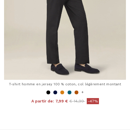
T-shirt homme en jersey 100 % coton, col légèrement montant
+
Price reduced from
to
A partir de:
7,99 €
€ 14,99
-47%
4 out of 5 Customer Rating