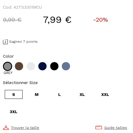
Cod:
42TS3301MCU
7,99 €
Price reduced from
to
9,99 €
-20%
Gagnez 7 points
Color
GREY
Sélectionner Size
S
M
L
XL
XXL
3XL
Trouver la taille
Guide tailles