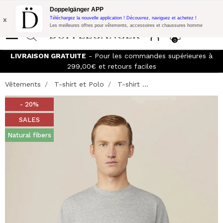
Promo Flash:
10% de réduction supplémentaire sur 300€ d'achat
Doppelgänger APP
avec le code:
DOPPEL300
x
Téléchargez la nouvelle application ! Découvrez, naviguez et achetez !
Les meilleures offres pour vêtements, accessoires et chaussures homme
0
LIVRAISON GRATUITE
- Pour les commandes supérieures à
299,00€ et retours faciles
Vêtements
T-shirt et Polo
T-shirt ...
- 20%
SALES
Natural fibers