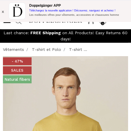
LIVRAISON GRATUITE!
10% de réduction supplémentaire sur 300€
Doppelgänger APP
d'achat avec le code:
DOPPEL300
x
Téléchargez la nouvelle application ! Découvrez, naviguez et achetez !
Les meilleures offres pour vêtements, accessoires et chaussures homme
0
Last chance:
FREE Shipping
on All Products! Easy Returns 60
days!
Vêtements
T-shirt et Polo
T-shirt ...
- 47%
SALES
Natural fibers