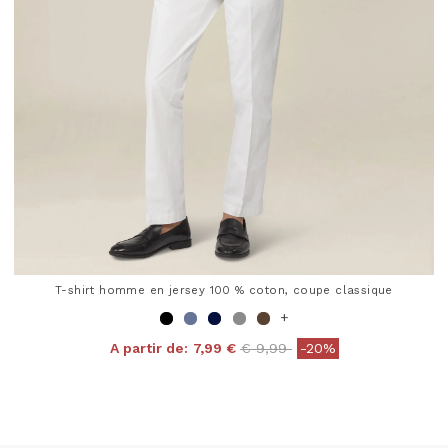
T-shirt homme en jersey 100 % coton, coupe classique
+
Price reduced from
to
A partir de:
7,99 €
€ 9,99
-20%
4,8 out of 5 Customer Rating