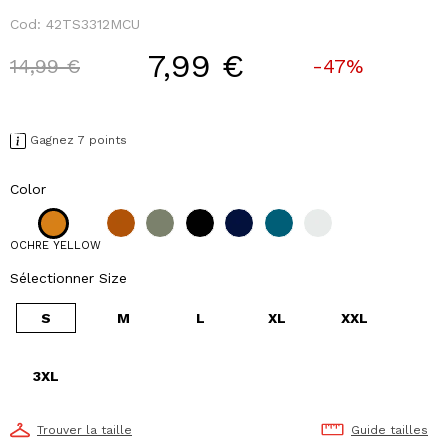
Cod:
42TS3312MCU
7,99 €
Price reduced from
to
14,99 €
-47%
Gagnez 7 points
Color
OCHRE YELLOW
Sélectionner Size
S
M
L
XL
XXL
3XL
Trouver la taille
Guide tailles