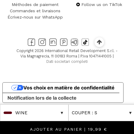
Méthodes de paiement
Follow us on TikTok
Commandes et livraisons
Écrivez-nous sur WhatsApp
Copyright 2026 International Retail Development S.r.l. -
Via Magnagrecia, 11 00183 Roma | P.iva 10471441005 |
Dati societari completi
Vos choix en matière de confidentialité
Notification lors de la collecte
WINE
COUPER
: S
AJOUTER AU PANIER |
19,99 €
eductions
er Reductions
FINAL SALES Up to -80% Online & in Boutique! D
FINAL SALES Up to -80% Online & in Boutiqu