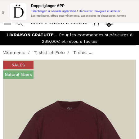
Promo Flash:
10% de réduction supplémentaire sur 300€ d'achat
Doppelgänger APP
avec le code:
DOPPEL300
x
Téléchargez la nouvelle application ! Découvrez, naviguez et achetez !
Les meilleures offres pour vêtements, accessoires et chaussures homme
0
LIVRAISON GRATUITE
- Pour les commandes supérieures à
299,00€ et retours faciles
Vêtements
T-shirt et Polo
T-shirt ...
SALES
Natural fibers