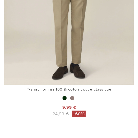
T-shirt homme 100 % coton coupe classique
9,99 €
Price reduced from
to
24,99 €
-60%
5 out of 5 Customer Rating