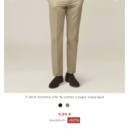
T-shirt homme 100 % coton coupe classique
9,99 €
Price reduced from
to
24,99 €
-60%
5 out of 5 Customer Rating