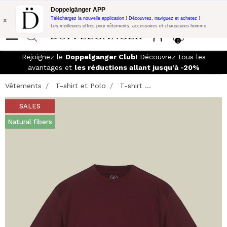
Promo Flash:
10% de réduction supplémentaire sur 300€ d'achat
Doppelgänger APP
avec le code:
DOPPEL300
x
Téléchargez la nouvelle application ! Découvrez, naviguez et achetez !
Les meilleures offres pour vêtements, accessoires et chaussures homme
0
Rejoignez le
Doppelganger Club!
Découvrez tous les
avantages et
les réductions allant jusqu'à -20%
Vêtements
T-shirt et Polo
T-shirt ...
SALES
Natural fibers