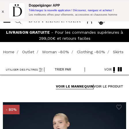
Promo Flash:
10% de réduction supplémentaire sur 300€ d'achat
Doppelgänger APP
avec le code:
DOPPEL300
x
Téléchargez la nouvelle application ! Découvrez, naviguez et achetez !
Les meilleures offres pour vêtements, accessoires et chaussures homme
0
LIVRAISON GRATUITE
- Pour les commandes supérieures à
299,00€ et retours faciles
Home
Outlet
Woman -80%
Clothing -80%
Skirts
TRIER PAR
VOIR
UTILISER DES FILTRES
VOIR LE MANNEQUIN
VOIR LE PRODUIT
- 80%