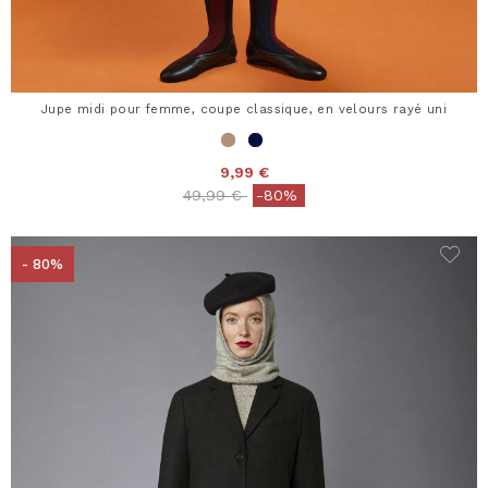
Jupe midi pour femme, coupe classique, en velours rayé uni
9,99 €
Price reduced from
to
49,99 €
-80%
- 80%