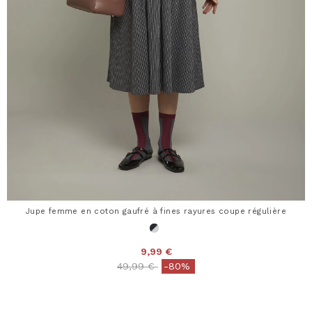
Jupe femme en coton gaufré à fines rayures coupe régulière
9,99 €
Price reduced from
to
49,99 €
-80%