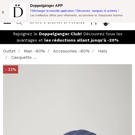
Promo Flash:
10% de réduction supplémentaire sur 300€ d'achat
Doppelgänger APP
avec le code:
DOPPEL300
x
Téléchargez la nouvelle application ! Découvrez, naviguez et achetez !
Les meilleures offres pour vêtements, accessoires et chaussures homme
0
Rejoignez le
Doppelganger Club!
Découvrez tous les
avantages et
les réductions allant jusqu'à -20%
Outlet
Man -80%
Accessories -80%
Hats
Casquette ...
- 33%