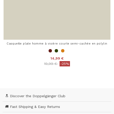
Casquette plate homme à visière courte semi-cachée en polylin
14,99 €
Price reduced from
to
19,99 €
-25%
3,4 out of 5 Customer Rating
🔝 Discover the Doppelgänger Club
🚚 Fast Shipping & Easy Returns