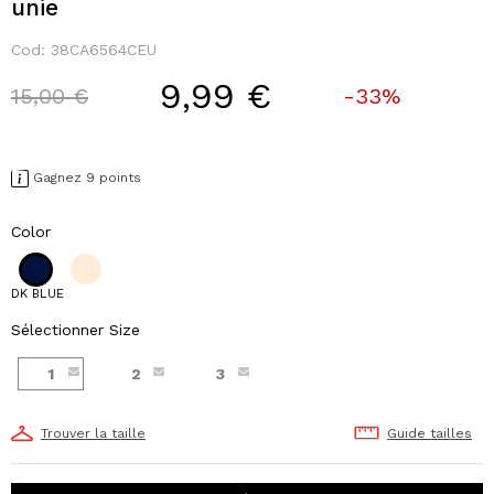
unie
Cod:
38CA6564CEU
9,99 €
Price reduced from
to
15,00 €
-33%
Gagnez 9 points
Color
DK BLUE
Sélectionner Size
1
2
3
Trouver la taille
Guide tailles