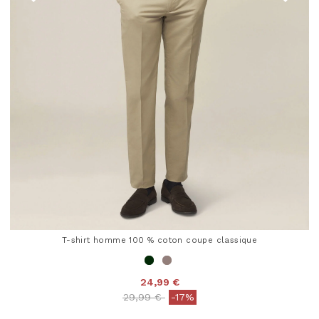
T-shirt homme 100 % coton coupe classique
24,99 €
Price reduced from
to
29,99 €
-17%
5 out of 5 Customer Rating