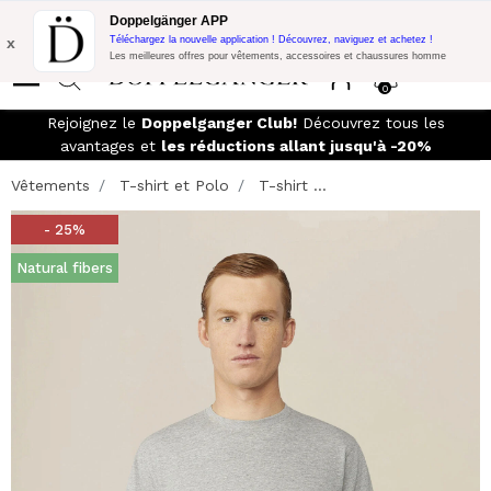
Promo Flash:
10% de réduction supplémentaire sur 300€ d'achat
Doppelgänger APP
avec le code:
DOPPEL300
x
Téléchargez la nouvelle application ! Découvrez, naviguez et achetez !
Les meilleures offres pour vêtements, accessoires et chaussures homme
0
Rejoignez le
Doppelganger Club!
Découvrez tous les
avantages et
les réductions allant jusqu'à -20%
Vêtements
T-shirt et Polo
T-shirt ...
- 25%
Natural fibers