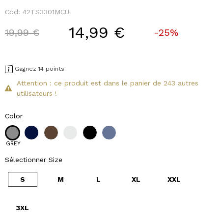
Cod:
42TS3301MCU
14,99 €
Price reduced from
to
19,99 €
-25%
Gagnez 14 points
Attention : ce produit est dans le panier de 243 autres
utilisateurs !
Color
GREY
Sélectionner Size
S
M
L
XL
XXL
3XL