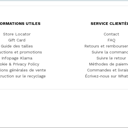
FORMATIONS UTILES
SERVICE CLIENTÈ
Store Locator
Contact
Gift Card
FAQ
Guide des tailles
Retours et rembourse
ctions et promotions
Suivre la comman
Infopage Klarna
Suivre le retour
okie & Privacy Policy
Méthodes de paiem
ions générales de vente
Commandes et livrai
truction sur le recyclage
Écrivez-nous sur Wha