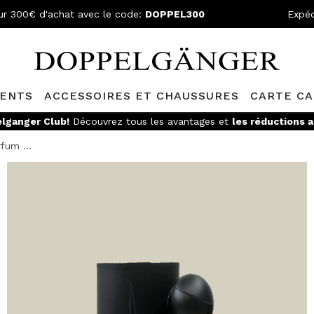
ur 300€ d'achat avec le code:
DOPPEL300
Expéd
ENTS
ACCESSOIRES ET CHAUSSURES
CARTE C
lganger Club!
Découvrez tous les avantages et
les réductions a
fum ...