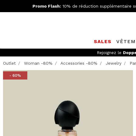
Promo Flash:
10% de réduction supplémentaire s
SALES
VÊTEM
Rejoignez le
Doppe
Outlet
Woman -80%
Accessories -80%
Jewelry
Par
- 60%