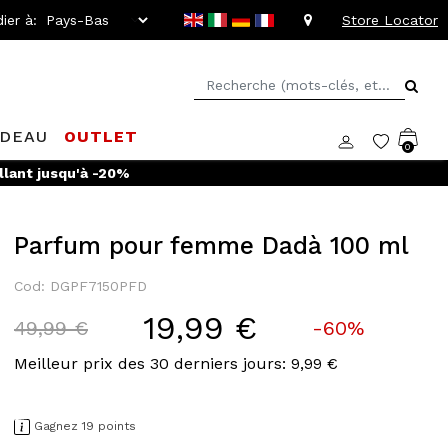
ier à:
Store Locator
ADEAU
OUTLET
0
llant jusqu'à -20%
Parfum pour femme Dadà 100 ml
Cod: DGPF7150PFD
19,99 €
Price reduced from
to
49,99 €
-60%
Meilleur prix des 30 derniers jours: 9,99 €
Gagnez 19 points