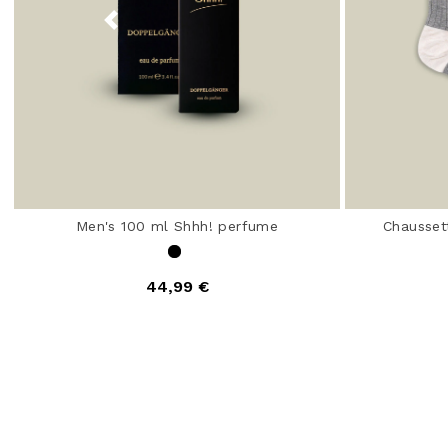
Men's 100 ml Shhh! perfume
Chausset
44,99 €
4,7 out of 5 Customer Rating
4,5