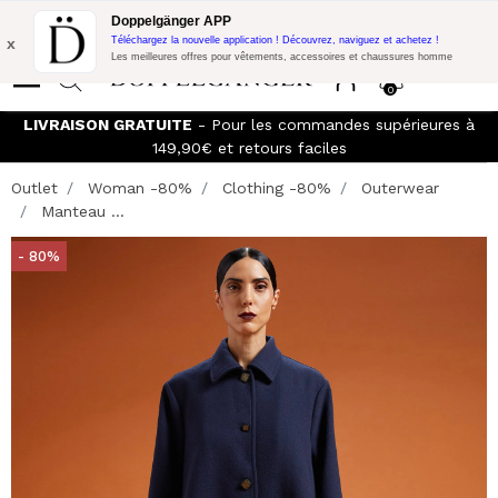
Promo Flash:
10% de réduction supplémentaire sur 300€ d'achat
Doppelgänger APP
avec le code:
DOPPEL300
x
Téléchargez la nouvelle application ! Découvrez, naviguez et achetez !
Les meilleures offres pour vêtements, accessoires et chaussures homme
0
LIVRAISON GRATUITE
- Pour les commandes supérieures à
149,90€ et retours faciles
Outlet
Woman -80%
Clothing -80%
Outerwear
Manteau ...
- 80%