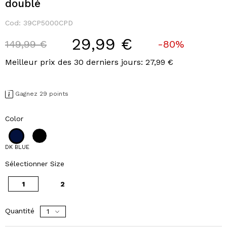
doublé
Cod:
39CP5000CPD
29,99 €
Price reduced from
to
149,99 €
-80%
Meilleur prix des 30 derniers jours: 27,99 €
Gagnez 29 points
Color
DK BLUE
Sélectionner Size
1
2
Quantité