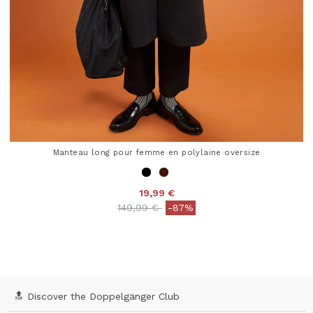
Manteau long pour femme en polylaine oversize
19,99 €
Price reduced from
to
149,99 €
-87%
4 out of 5 Customer Rating
🔝 Discover the Doppelgänger Club