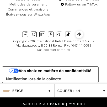
Méthodes de paiement
Follow us on TikTok
Commandes et livraisons
Écrivez-nous sur WhatsApp
Copyright 2026 International Retail Development S.r.l. -
Via Magnagrecia, 11 00183 Roma | P.iva 10471441005 |
Dati societari completi
Vos choix en matière de confidentialité
Notification lors de la collecte
BEIGE
COUPER
: 44
AJOUTER AU PANIER |
219,00 €
ctions
er Reductions
FINAL SALES Up to -80% Online & in Boutique! Disc
FINAL SALES Up to -80% Online & in Boutiqu