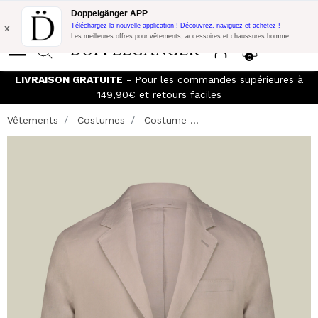
Promo Flash:
10% de réduction supplémentaire sur 300€ d'achat
Doppelgänger APP
avec le code:
DOPPEL300
x
Téléchargez la nouvelle application ! Découvrez, naviguez et achetez !
Les meilleures offres pour vêtements, accessoires et chaussures homme
0
LIVRAISON GRATUITE
- Pour les commandes supérieures à
149,90€ et retours faciles
Vêtements
Costumes
Costume ...