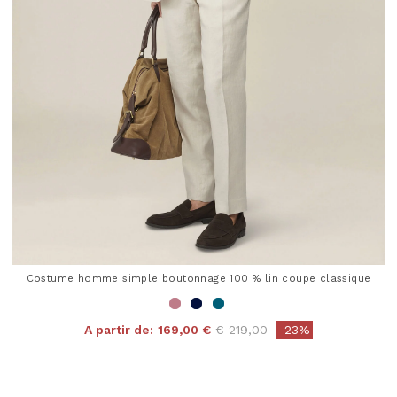
Costume homme simple boutonnage 100 % lin coupe classique
Price reduced from
to
A partir de:
169,00 €
€ 219,00
-23%
3,2 out of 5 Customer Rating