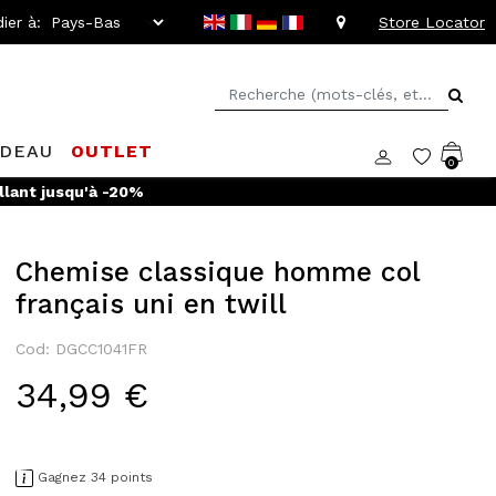
ier à:
Store Locator
ADEAU
OUTLET
0
ciles
Chemise classique homme col
français uni en twill
Cod: DGCC1041FR
34,99 €
Gagnez 34 points