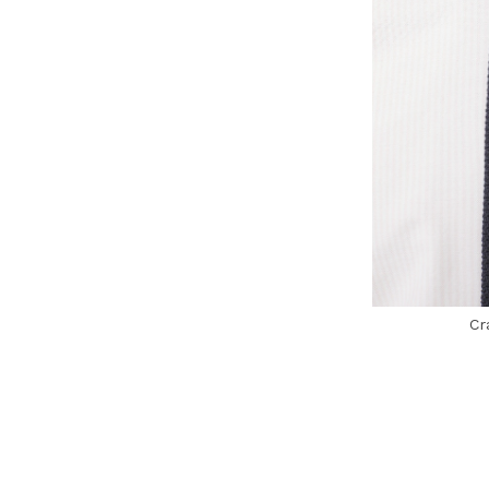
Cr
4,1 