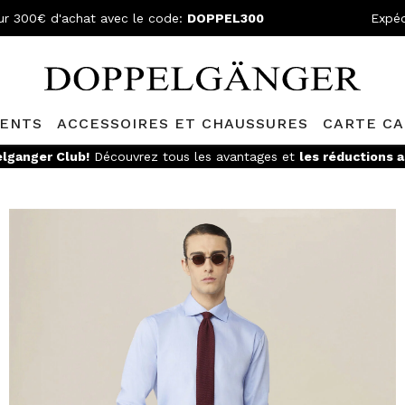
ur 300€ d'achat avec le code:
DOPPEL300
Expéd
ENTS
ACCESSOIRES ET CHAUSSURES
CARTE C
ATUITE
- Pour les commandes supérieures à 149,90€ et retours fa