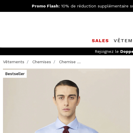
Promo Flash:
10% de réduction supplémentaire s
SALES
VÊTEM
LIVRAISON GR
Vêtements
Chemises
Chemise ...
Bestseller