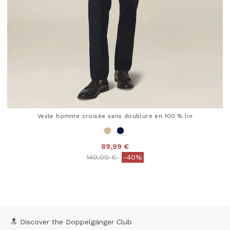
Veste homme croisée sans doublure en 100 % lin
89,99 €
Price reduced from
to
149,00 €
-40%
5 out of 5 Customer Rating
🔝 Discover the Doppelgänger Club