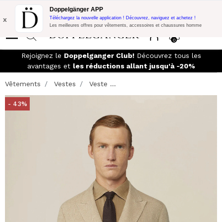
Promo Flash:
10% de réduction supplémentaire sur 300€ d'achat
Doppelgänger APP
avec le code:
DOPPEL300
x
Téléchargez la nouvelle application ! Découvrez, naviguez et achetez !
Les meilleures offres pour vêtements, accessoires et chaussures homme
0
Rejoignez le
Doppelganger Club!
Découvrez tous les
avantages et
les réductions allant jusqu'à -20%
Vêtements
Vestes
Veste ...
- 43%