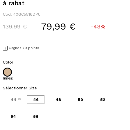
à rabat
Cod:
40GC5516DPU
79,99 €
Price reduced from
to
139,99 €
-43%
Gagnez 79 points
Color
BEIGE
Sélectionner Size
44
46
48
50
52
54
56