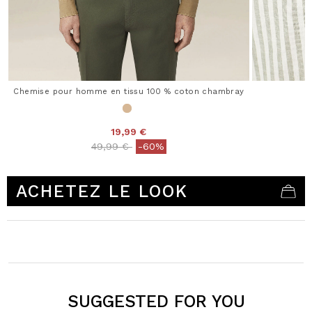
Chemise pour homme en tissu 100 % coton chambray
19,99 €
Price reduced from
to
49,99 €
-60%
3,7 out of 5 Customer Rating
ACHETEZ LE LOOK
SUGGESTED FOR YOU