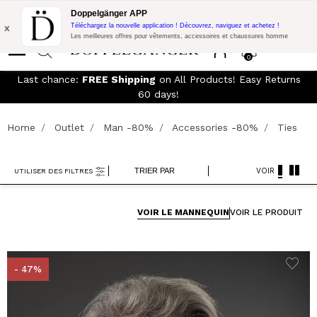
LIVRAISON GRATUITE!
10% de réduction supplémentaire sur 300€
Doppelgänger APP
d'achat avec le code:
DOPPEL300
x
Téléchargez la nouvelle application ! Découvrez, naviguez et achetez !
Les meilleures offres pour vêtements, accessoires et chaussures homme
0
Last chance:
FREE Shipping
on All Products! Easy Returns
60 days!
Home
Outlet
Man -80%
Accessories -80%
Ties
TRIER PAR
VOIR
UTILISER DES FILTRES
VOIR LE MANNEQUIN
VOIR LE PRODUIT
- 47%