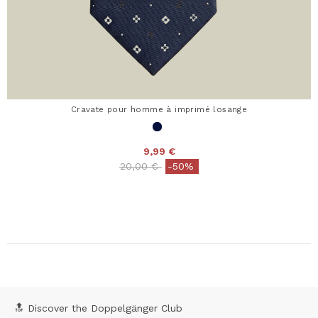
Cravate pour homme à imprimé losange
9,99 €
Price reduced from
to
20,00 €
-50%
🔝 Discover the Doppelgänger Club