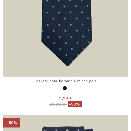
Cravate pour homme à micro pois
9,99 €
Price reduced from
to
20,00 €
-50%
- 50%