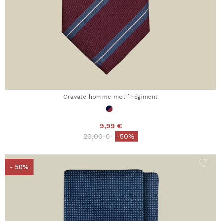
Cravate homme motif régiment
9,99 €
Price reduced from
to
20,00 €
-50%
- 50%