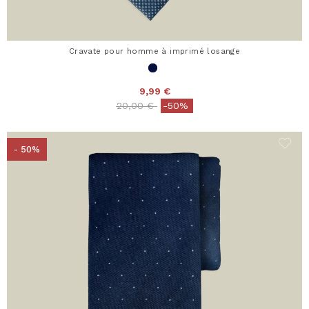
Cravate pour homme à imprimé losange
9,99 €
Price reduced from
to
20,00 €
-50%
- 50%