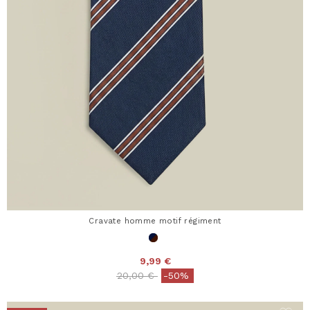
Cravate homme motif régiment
9,99 €
Price reduced from
to
20,00 €
-50%