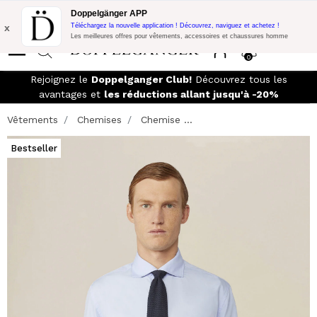
Promo Flash:
10% de réduction supplémentaire sur 300€ d'achat
Doppelgänger APP
avec le code:
DOPPEL300
x
Téléchargez la nouvelle application ! Découvrez, naviguez et achetez !
Les meilleures offres pour vêtements, accessoires et chaussures homme
0
Rejoignez le
Doppelganger Club!
Découvrez tous les
avantages et
les réductions allant jusqu'à -20%
Vêtements
Chemises
Chemise ...
Bestseller