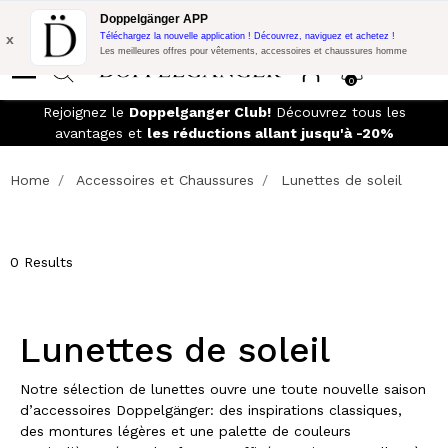
Promo Flash:
10% de réduction supplémentaire sur 300€ d'achat
Doppelgänger APP
avec le code:
DOPPEL300
x
Téléchargez la nouvelle application ! Découvrez, naviguez et achetez !
Les meilleures offres pour vêtements, accessoires et chaussures homme
0
r les commandes supérieures à
Rejoignez le
Doppelganger Clu
retours faciles
avantages et
les réductions 
Home
Accessoires et Chaussures
Lunettes de soleil
0 Results
Lunettes de soleil
Notre sélection de lunettes ouvre une toute nouvelle saison
d’accessoires Doppelgänger: des inspirations classiques,
des montures légères et une palette de couleurs