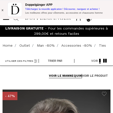
Promo Flash:
10% de réduction supplémentaire sur 300€ d'achat
Doppelgänger APP
avec le code:
DOPPEL300
x
Téléchargez la nouvelle application ! Découvrez, naviguez et achetez !
Les meilleures offres pour vêtements, accessoires et chaussures homme
0
LIVRAISON GRATUITE
- Pour les commandes supérieures à
299,00€ et retours faciles
Home
Outlet
Man -80%
Accessories -80%
Ties
TRIER PAR
VOIR
UTILISER DES FILTRES
VOIR LE MANNEQUIN
VOIR LE PRODUIT
- 47%