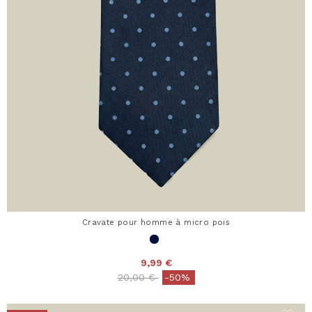
Cravate pour homme à micro pois
9,99 €
Price reduced from
to
20,00 €
-50%