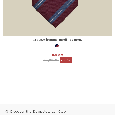
Cravate homme motif régiment
9,99 €
Price reduced from
to
20,00 €
-50%
🔝 Discover the Doppelgänger Club