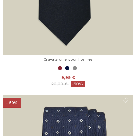
Cravate unie pour homme
9,99 €
Price reduced from
to
20,00 €
-50%
- 50%