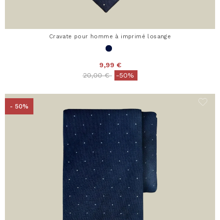
Cravate pour homme à imprimé losange
9,99 €
Price reduced from
to
20,00 €
-50%
- 50%