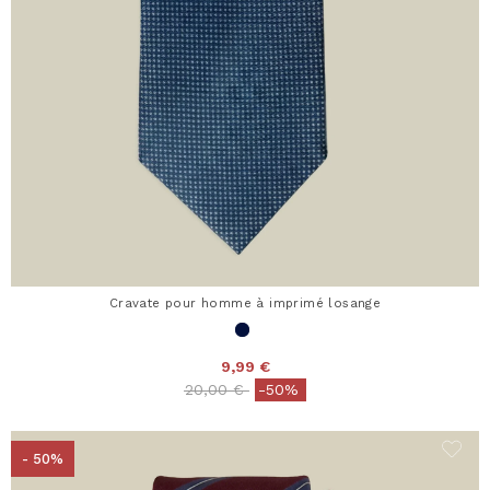
Cravate pour homme à imprimé losange
9,99 €
Price reduced from
to
20,00 €
-50%
- 50%