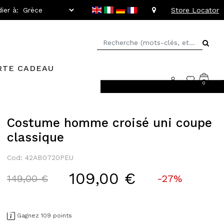
ier à:
Store Locator
RTE CADEAU
0
llant jusqu'à -20%
Costume homme croisé uni coupe
classique
Cod: 42AB0720PEU
109,00 €
Price reduced from
to
149,00 €
-27%
Gagnez 109 points