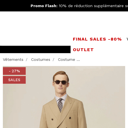
Promo Flash:
10% de réduction supplémentaire s
FINAL SALES -80%
OUTLET
Rejoignez le
Doppe
Vêtements
Costumes
Costume ...
- 27%
SALES