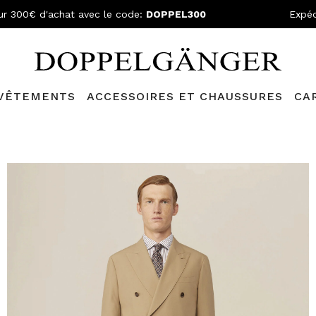
ur 300€ d'achat avec le code:
DOPPEL300
Expéd
VÊTEMENTS
ACCESSOIRES ET CHAUSSURES
CA
lganger Club!
Découvrez tous les avantages et
les réductions a