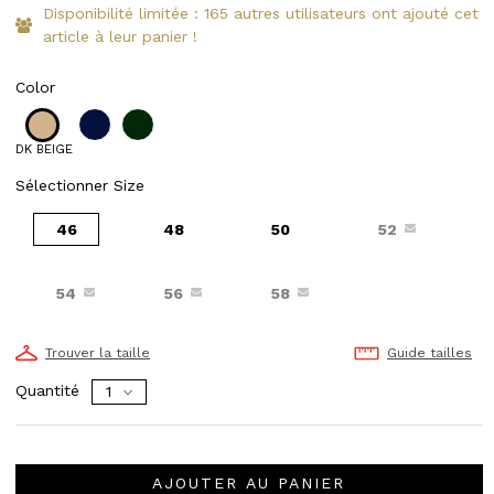
Disponibilité limitée : 165 autres utilisateurs ont ajouté cet
article à leur panier !
Color
DK BEIGE
Sélectionner Size
46
48
50
52
54
56
58
Trouver la taille
Guide tailles
Quantité
AJOUTER AU PANIER