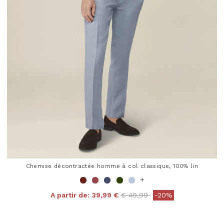
Chemise décontractée homme à col classique, 100% lin
+
Price reduced from
to
A partir de:
39,99 €
€ 49,99
-20%
5 out of 5 Customer Rating