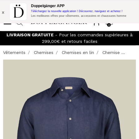
Promo Flash:
10% de réduction supplémentaire sur 300€ d'achat
Doppelgänger APP
avec le code:
DOPPEL300
x
Téléchargez la nouvelle application ! Découvrez, naviguez et achetez !
Les meilleures offres pour vêtements, accessoires et chaussures homme
0
LIVRAISON GRATUITE
- Pour les commandes supérieures à
299,00€ et retours faciles
Vêtements
Chemises
Chemises en lin
Chemise ...