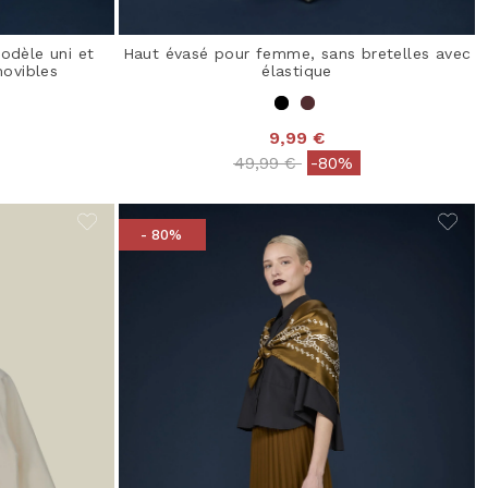
odèle uni et
Haut évasé pour femme, sans bretelles avec
movibles
élastique
9,99 €
from
Price reduced from
to
49,99 €
-80%
- 80%