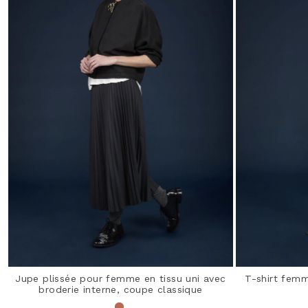
Jupe plissée pour femme en tissu uni avec
T-shirt fem
broderie interne, coupe classique