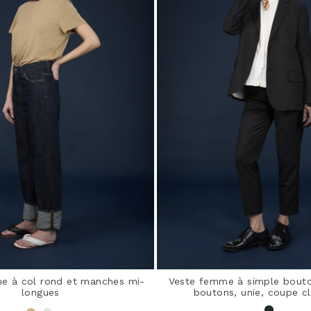
me à col rond et manches mi-
Veste femme à simple bout
longues
boutons, unie, coupe c