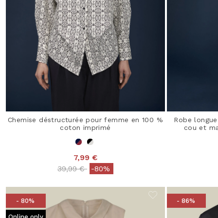
Chemise déstructurée pour femme en 100 %
Robe longue
coton imprimé
cou et m
7,99 €
Price reduced from
to
39,99 €
-80%
- 80%
- 86%
Online only