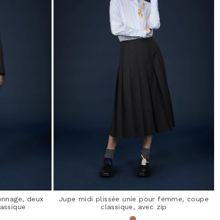
onnage, deux
Jupe midi plissée unie pour femme, coupe
lassique
classique, avec zip