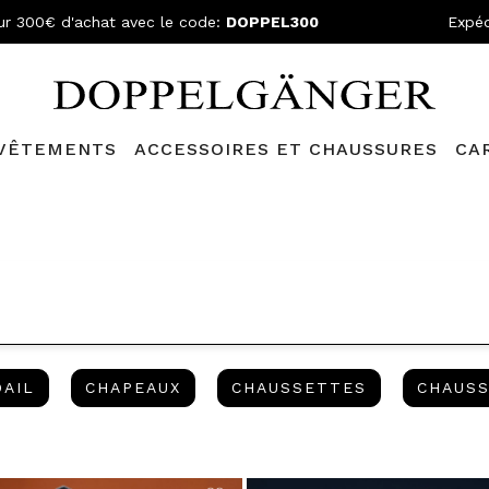
ur 300€ d'achat avec le code:
DOPPEL300
Expéd
VÊTEMENTS
ACCESSOIRES ET CHAUSSURES
CA
N GRATUITE
- Pour les commandes supérieures à 199,90€ et retou
CHANDAIL
CHAPEAUX
CHAUSSETTE
AIL
CHAPEAUX
CHAUSSETTES
CHAUS
INED BY CATÉGORIE: FEMME