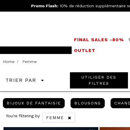
Promo Flash:
10% de réduction supplémentaire s
FINAL SALES -80%
OUTLET
LIVRAISO
Home
Femme
UTILISER DES
TRIER PAR
FILTRES
BIJOUX DE FANTAISIE
BLOUSONS
BIJOUX DE FANTAISIE
BLOUSONS
CHAND
You're filtering by
FEMME
REMOVE FILTER CURRENTLY REF