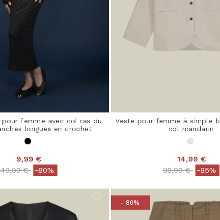
 pour femme avec col ras du
Veste pour femme à simple 
anches longues en crochet
col mandarin
9,99 €
14,99 €
Price reduced from
to
Price reduced 
to
49,99 €
-80%
99,99 €
-85%
- 80%