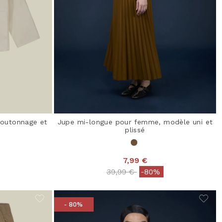
boutonnage et
Jupe mi-longue pour femme, modèle uni et
plissé
7,99 €
from
Price reduced from
to
39,99 €
-80%
- 80%