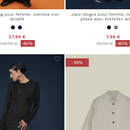
g pour femme, oversize non
Jupe longue pour femme, m
doublé
plissé avec bretelles a
27,99 €
7,99 €
Price reduced from
to
Price reduced 
to
139,99 €
-80%
39,99 €
-80%
- 85%