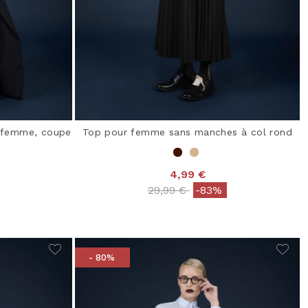
r femme, coupe
Top pour femme sans manches à col rond
4,99 €
Price reduced from
to
29,99 €
-83%
from
- 80%