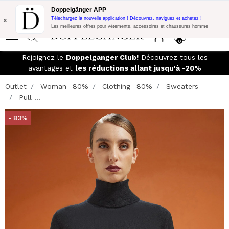
Promo Flash:
10% de réduction supplémentaire sur 300€ d'achat
Doppelgänger APP
avec le code:
DOPPEL300
x
Téléchargez la nouvelle application ! Découvrez, naviguez et achetez !
Les meilleures offres pour vêtements, accessoires et chaussures homme
0
Rejoignez le
Doppelganger Club!
Découvrez tous les
avantages et
les réductions allant jusqu'à -20%
Outlet
Woman -80%
Clothing -80%
Sweaters
Pull ...
- 83%