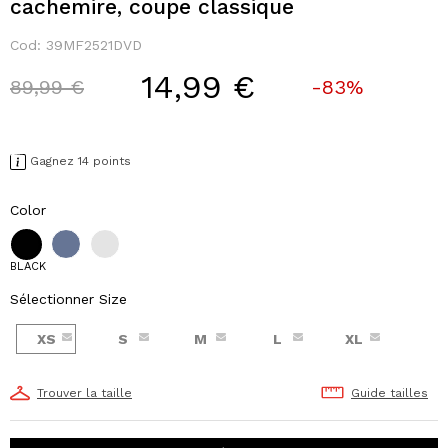
cachemire, coupe classique
Cod:
39MF2521DVD
14,99 €
Price reduced from
to
89,99 €
-83%
Gagnez 14 points
Color
BLACK
Sélectionner Size
XS
S
M
L
XL
Trouver la taille
Guide tailles