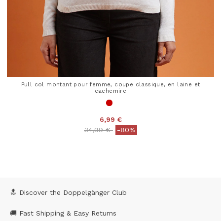
Pull col montant pour femme, coupe classique, en laine et
cachemire
6,99 €
Price reduced from
to
34,99 €
-80%
4,1 out of 5 Customer Rating
🔝 Discover the Doppelgänger Club
🚚 Fast Shipping & Easy Returns