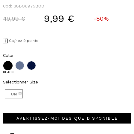
Cod:
38BO6975BOD
9,99 €
Price reduced from
to
49,99 €
-80%
Gagnez 9 points
Color
BLACK
Sélectionner Size
UN
AVERTISSEZ-MOI DÈS QUE DISPONIBLE