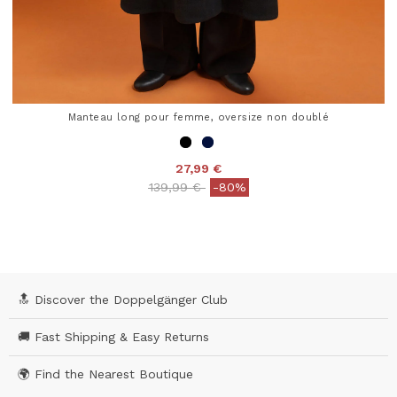
Manteau long pour femme, oversize non doublé
27,99 €
Price reduced from
to
139,99 €
-80%
4,8 out of 5 Customer Rating
🔝 Discover the Doppelgänger Club
🚚 Fast Shipping & Easy Returns
🌍 Find the Nearest Boutique