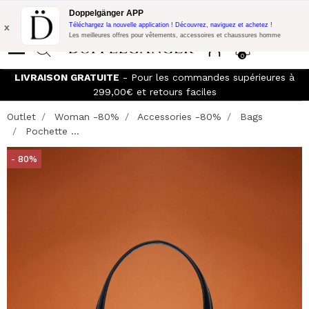
Promo Flash:
10% de réduction supplémentaire sur 300€ d'achat
Doppelgänger APP
avec le code:
DOPPEL300
x
Téléchargez la nouvelle application ! Découvrez, naviguez et achetez !
Les meilleures offres pour vêtements, accessoires et chaussures homme
0
LIVRAISON GRATUITE
- Pour les commandes supérieures à
299,00€ et retours faciles
Outlet
Woman -80%
Accessories -80%
Bags
Pochette ...
- 80%