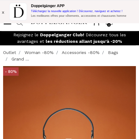
Promo Flash:
10% de réduction supplémentaire sur 300€ d'achat
Doppelgänger APP
avec le code:
DOPPEL300
x
Téléchargez la nouvelle application ! Découvrez, naviguez et achetez !
Les meilleures offres pour vêtements, accessoires et chaussures homme
0
Rejoignez le
Doppelganger Club!
Découvrez tous les
avantages et
les réductions allant jusqu'à -20%
Outlet
Woman -80%
Accessories -80%
Bags
Grand ...
- 80%