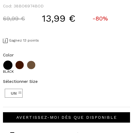
Cod:
38BO6974BOD
13,99 €
Price reduced from
to
69,99 €
-80%
Gagnez 13 points
Color
BLACK
Sélectionner Size
UN
AVERTISSEZ-MOI DÈS QUE DISPONIBLE