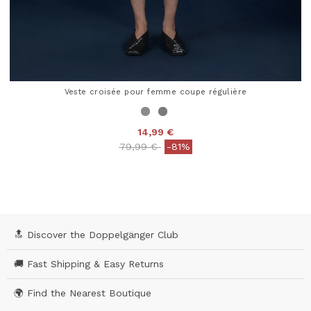
Veste croisée pour femme coupe régulière
14,99 €
Price reduced from
to
79,99 €
-81%
3,8 out of 5 Customer Rating
🔝 Discover the Doppelgänger Club
🚚 Fast Shipping & Easy Returns
🌍 Find the Nearest Boutique