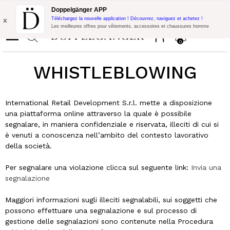
Promo Flash:
10% de réduction supplémentaire sur 300€ d'achat
Doppelgänger APP
avec le code:
DOPPEL300
x
Téléchargez la nouvelle application ! Découvrez, naviguez et achetez !
Les meilleures offres pour vêtements, accessoires et chaussures homme
0
WHISTLEBLOWING
International Retail Development S.r.l. mette a disposizione
una piattaforma online attraverso la quale è possibile
segnalare, in maniera confidenziale e riservata, illeciti di cui si
è venuti a conoscenza nell’ambito del contesto lavorativo
della società.
Per segnalare una violazione clicca sul seguente link:
Invia una
segnalazione
Maggiori informazioni sugli illeciti segnalabili, sui soggetti che
possono effettuare una segnalazione e sul processo di
gestione delle segnalazioni sono contenute nella Procedura