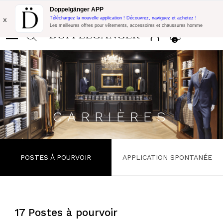
Promo Flash:
10% de réduction supplémentaire sur 300€ d'achat
Doppelgänger APP
avec le code:
DOPPEL300
x
Téléchargez la nouvelle application ! Découvrez, naviguez et achetez !
Les meilleures offres pour vêtements, accessoires et chaussures homme
0
CARRIÈRES
POSTES À POURVOIR
APPLICATION SPONTANÉE
17 Postes à pourvoir