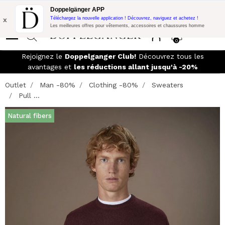
Promo Flash:
10% de réduction supplémentaire sur 300€ d'achat
Doppelgänger APP
avec le code:
DOPPEL300
x
Téléchargez la nouvelle application ! Découvrez, naviguez et achetez !
Les meilleures offres pour vêtements, accessoires et chaussures homme
0
Rejoignez le
Doppelganger Club!
Découvrez tous les
avantages et
les réductions allant jusqu'à -20%
Outlet
Man -80%
Clothing -80%
Sweaters
Pull ...
Natural fibers