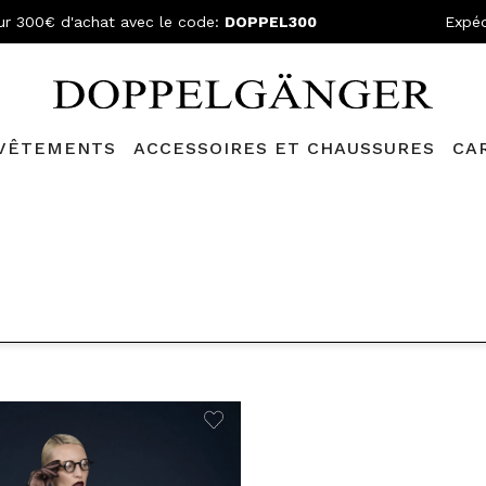
ur 300€ d'achat avec le code:
DOPPEL300
Expéd
VÊTEMENTS
ACCESSOIRES ET CHAUSSURES
CA
N GRATUITE
- Pour les commandes supérieures à 149,90€ et retou