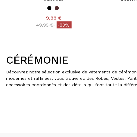
9,99 €
Price reduced from
to
49,99 €
-80%
CÉRÉMONIE
Découvrez notre sélection exclusive de vêtements de cérémonie
modernes et raffinées, vous trouverez des Robes, Vestes, Pan
accessoires coordonnés et des détails qui font toute la différ