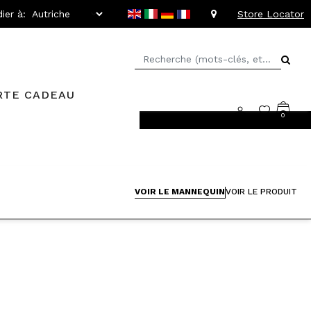
ier à:
Store Locator
RTE CADEAU
0
rs faciles
VOIR LE MANNEQUIN
VOIR LE PRODUIT