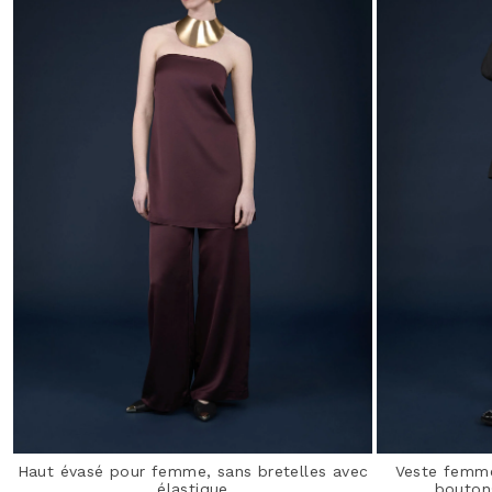
Haut évasé pour femme, sans bretelles avec
Veste femme
élastique
boutons