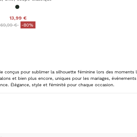
13,99 €
Price reduced from
to
69,99 €
-80%
 conçus pour sublimer la silhouette féminine lors des moments les
talons et bien plus encore, uniques pour les mariages, événement
ence. Élégance, style et féminité pour chaque occasion.