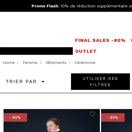
Promo Flash:
10% de réduction supplémentaire s
FINAL SALES -80%
OUTLET
LIVRAISO
Home
Femme
Vêtements
Cérémonie
UTILISER DES
TRIER PAR
FILTRES
- 80%
- 80%