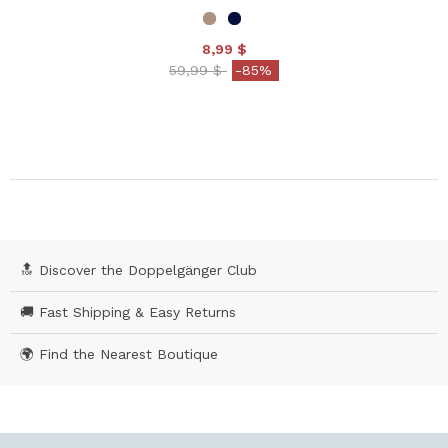
8,99 $
Price reduced from
to
59,99 $
-85%
🔝 Discover the Doppelgänger Club
🚚 Fast Shipping & Easy Returns
🌍 Find the Nearest Boutique