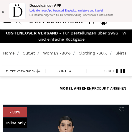
Blitzangebot:
10% Extra-Rabatt auf 300$ Einkauf mit Code:
Doppelgänger APP
DOPPEL300
x
Lade die neue App herunter! Entdecke, navigiere und kaufe!
Die besten Angebote für Herrenbekleidung, Accessoires und Schuhe
0
9$
Werden Sie Mitglied im
Doppelganger Club!
Entdecken Sie
alle Vorteile und
Rabatte von bis zu -20%!
Home
Outlet
Woman -80%
Clothing -80%
Skirts
SORT BY
SICHT
FILTER VERWENDEN
MODEL ANSEHEN
PRODUKT ANSEHEN
- 80%
Online only