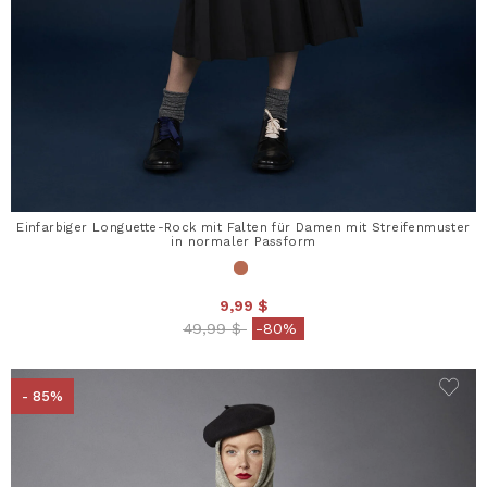
Einfarbiger Longuette-Rock mit Falten für Damen mit Streifenmuster
in normaler Passform
9,99 $
Price reduced from
to
49,99 $
-80%
- 85%