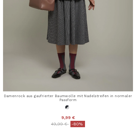
Damenrock aus gaufrierter Baumwolle mit Nadelstreifen in normaler
Passform
9,99 €
Price reduced from
to
49,99 €
-80%