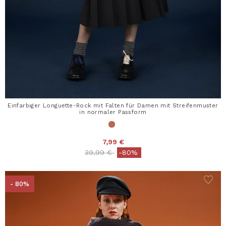
Einfarbiger Longuette-Rock mit Falten für Damen mit Streifenmuster
in normaler Passform
7,99 €
Price reduced from
to
39,99 €
-80%
- 80%