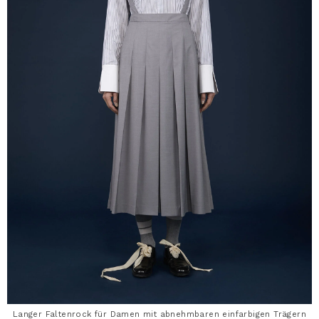
Langer Faltenrock für Damen mit abnehmbaren einfarbigen Trägern