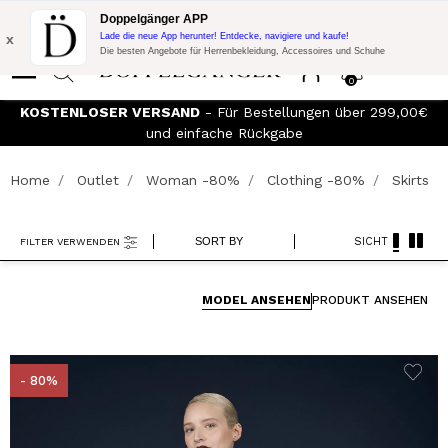
Blitzangebot:
10% Extra-Rabatt auf 300€ Einkauf mit Code:
Doppelgänger APP
DOPPEL300
x
Lade die neue App herunter! Entdecke, navigiere und kaufe!
Die besten Angebote für Herrenbekleidung, Accessoires und Schuhe
0
KOSTENLOSER VERSAND
- Für Bestellungen über 299,00€
We
und einfache Rückgabe
Home
Outlet
Woman -80%
Clothing -80%
Skirts
SORT BY
SICHT
FILTER VERWENDEN
MODEL ANSEHEN
PRODUKT ANSEHEN
- 80%