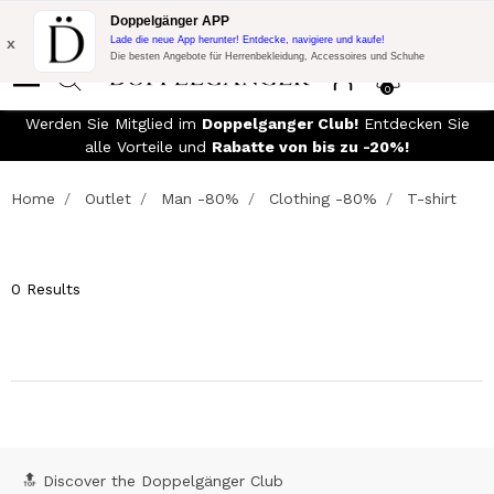
Blitzangebot:
10% Extra-Rabatt auf 300€ Einkauf mit Code:
Doppelgänger APP
DOPPEL300
x
Lade die neue App herunter! Entdecke, navigiere und kaufe!
Die besten Angebote für Herrenbekleidung, Accessoires und Schuhe
0
ER VERSAND
- Für Bestellungen über 299,00€
Werden Sie Mitgl
und einfache Rückgabe
alle Vorte
Home
Outlet
Man -80%
Clothing -80%
T-shirt
0 Results
🔝 Discover the Doppelgänger Club