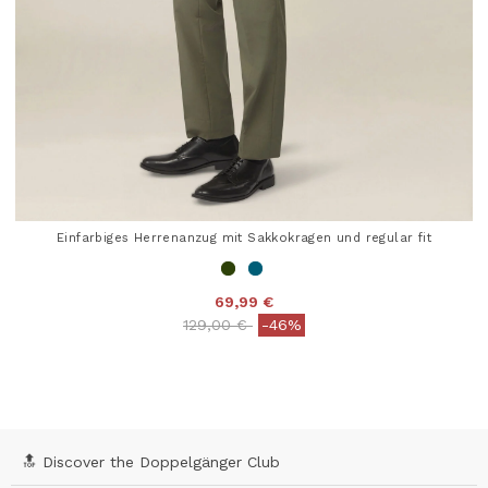
Einfarbiges Herrenanzug mit Sakkokragen und regular fit
69,99 €
Price reduced from
to
129,00 €
-46%
5 out of 5 Customer Rating
🔝 Discover the Doppelgänger Club