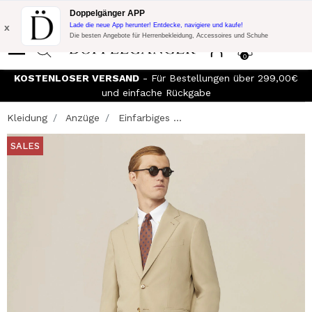
Blitzangebot:
10% Extra-Rabatt auf 300€ Einkauf mit Code:
Doppelgänger APP
DOPPEL300
x
Lade die neue App herunter! Entdecke, navigiere und kaufe!
Die besten Angebote für Herrenbekleidung, Accessoires und Schuhe
0
KOSTENLOSER VERSAND
- Für Bestellungen über 299,00€
und einfache Rückgabe
Kleidung
Anzüge
Einfarbiges ...
SALES