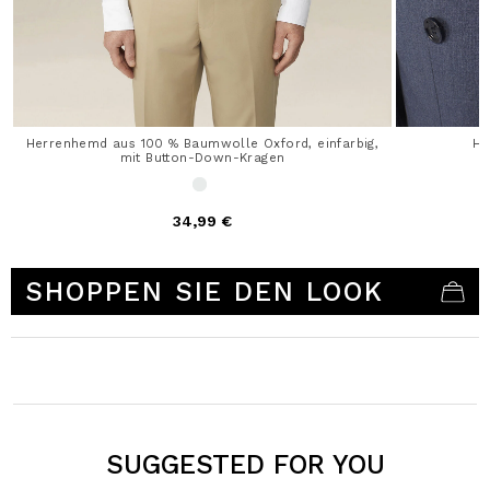
Herrenhemd aus 100 % Baumwolle Oxford, einfarbig,
He
mit Button-Down-Kragen
34,99 €
5 out of 5 Customer Rating
SHOPPEN SIE DEN LOOK
SUGGESTED FOR YOU