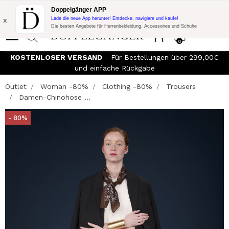
Blitzangebot:
10% Extra-Rabatt auf 300€ Einkauf mit Code:
Doppelgänger APP
DOPPEL300
x
Lade die neue App herunter! Entdecke, navigiere und kaufe!
Die besten Angebote für Herrenbekleidung, Accessoires und Schuhe
0
KOSTENLOSER VERSAND
- Für Bestellungen über 299,00€
und einfache Rückgabe
Outlet
Woman -80%
Clothing -80%
Trousers
Damen-Chinohose ...
- 80%