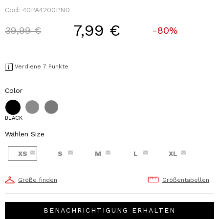
Cod:
40PA4200PND
7,99 €
Price reduced from
to
39,99 €
-80%
Verdiene 7 Punkte
Color
BLACK
Wählen Size
XS
S
M
L
XL
Größe finden
Größentabellen
BENACHRICHTIGUNG ERHALTEN