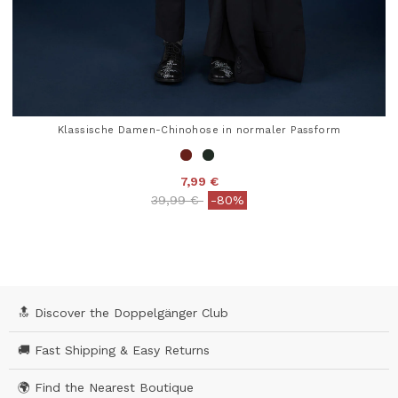
Klassische Damen-Chinohose in normaler Passform
7,99 €
Price reduced from
to
39,99 €
-80%
5 out of 5 Customer Rating
🔝 Discover the Doppelgänger Club
🚚 Fast Shipping & Easy Returns
🌍 Find the Nearest Boutique