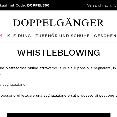
nkauf mit Code:
DOPPEL300
Versand nach:
0%
KLEIDUNG
ZUBEHÖR UND SCHUHE
GESCHEN
WHISTLEBLOWING
a piattaforma online attraverso la quale è possibile segnalare, in ma
.
na segnalazione
 che possono effettuare una segnalazione e sul processo di gestion