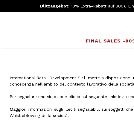
Blitzangebot:
10% Extra-Rabatt auf 300€ Ei
FINAL SALES -8
International Retail Development S.r.l. mette a disposizione un
conoscenza nell’ambito del contesto lavorativo della società
Per segnalare una violazione clicca sul seguente link:
Invia u
Maggiori informazioni sugli illeciti segnalabili, sui soggetti
Whistleblowing della società.