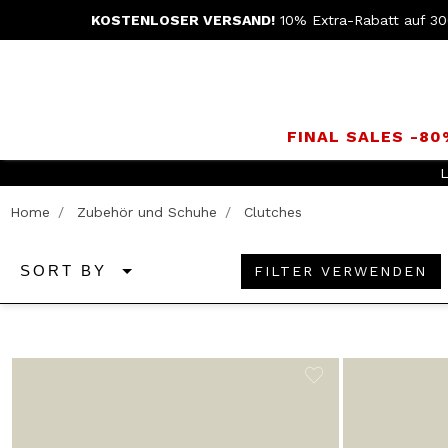
KOSTENLOSER VERSAND!
10% Extra-Rabatt auf 30
FINAL SALES -8
L
Home
Zubehör und Schuhe
Clutches
FILTER VERWENDEN
SORT BY