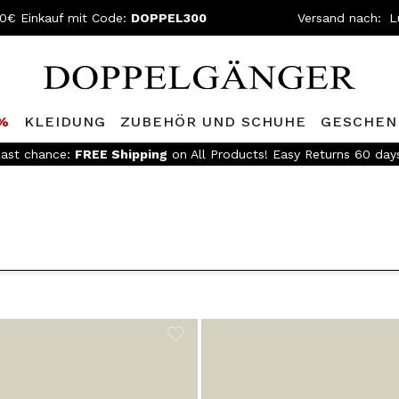
0€ Einkauf mit Code:
DOPPEL300
Versand nach:
0%
KLEIDUNG
ZUBEHÖR UND SCHUHE
GESCHEN
ast chance:
FREE Shipping
on All Products! Easy Returns 60 day