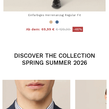
Einfarbiges Herrenanzug Regular Fit
Price reduced from
to
Ab dem:
69,99 €
€ 129,00
-46%
4,3 out of 5 Customer Rating
DISCOVER THE COLLECTION
SPRING SUMMER 2026