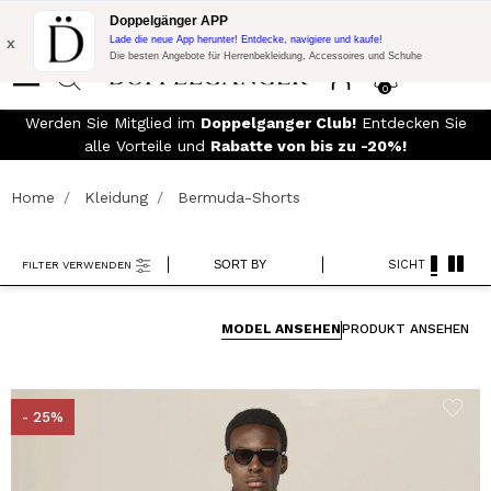
Blitzangebot:
10% Extra-Rabatt auf 300€ Einkauf mit Code:
Doppelgänger APP
DOPPEL300
x
Lade die neue App herunter! Entdecke, navigiere und kaufe!
Die besten Angebote für Herrenbekleidung, Accessoires und Schuhe
0
90€
Werden Sie Mitglied im
Doppelganger Club!
Entdecken Sie
alle Vorteile und
Rabatte von bis zu -20%!
Home
Kleidung
Bermuda-Shorts
SORT BY
SICHT
FILTER VERWENDEN
MODEL ANSEHEN
PRODUKT ANSEHEN
- 25%