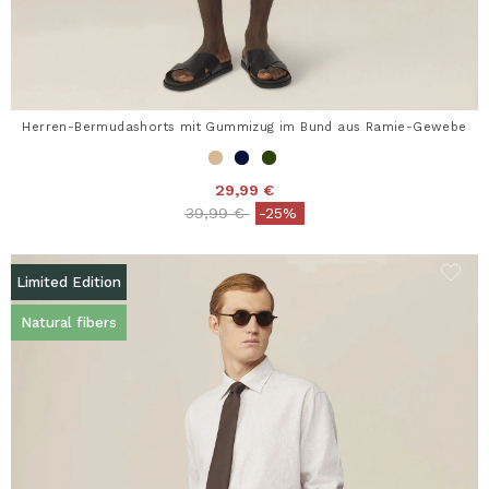
Herren-Bermudashorts mit Gummizug im Bund aus Ramie-Gewebe
29,99 €
Price reduced from
to
39,99 €
-25%
Limited Edition
Natural fibers