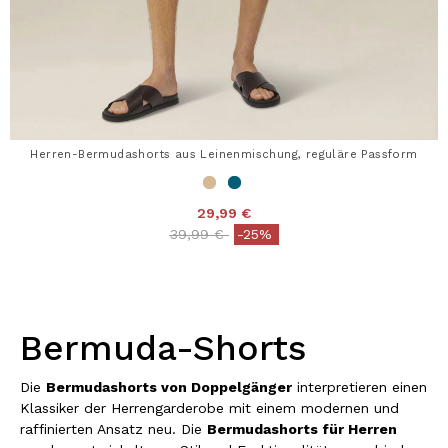
Herren-Bermudashorts aus Leinenmischung, reguläre Passform
29,99 €
Price reduced from
to
39,99 €
-25%
Bermuda-Shorts
Die
Bermudashorts von Doppelgänger
interpretieren einen
Klassiker der Herrengarderobe mit einem modernen und
raffinierten Ansatz neu. Die
Bermudashorts für Herren