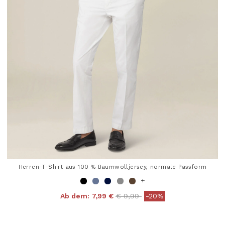
Herren-T-Shirt aus 100 % Baumwolljersey, normale Passform
+
Price reduced from
to
Ab dem:
7,99 €
€ 9,99
-20%
4,8 out of 5 Customer Rating