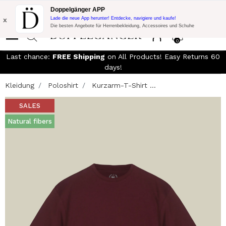
KOSTENLOSER VERSAND!
10% Extra-Rabatt auf 300€ Einkauf mit
Doppelgänger APP
Code:
DOPPEL300
x
Lade die neue App herunter! Entdecke, navigiere und kaufe!
Die besten Angebote für Herrenbekleidung, Accessoires und Schuhe
0
Last chance:
FREE Shipping
on All Products! Easy Returns 60
days!
Kleidung
Poloshirt
Kurzarm-T-Shirt ...
SALES
Natural fibers