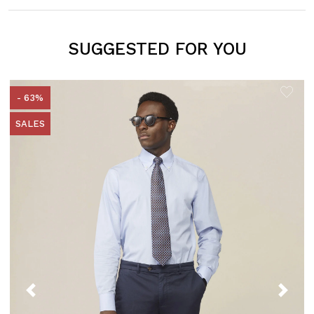
SUGGESTED FOR YOU
H
- 63%
SALES