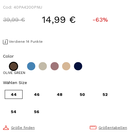
Cod:
40PA4200PNU
14,99 €
Price reduced from
to
39,99 €
-63%
Verdiene 14 Punkte
Color
OLIVE GREEN
Wählen Size
44
46
48
50
52
54
56
Größe finden
Größentabellen