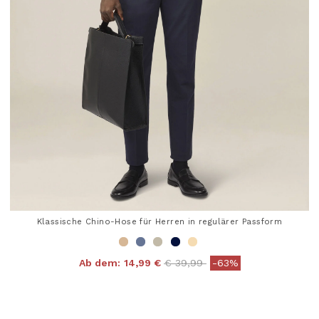
Klassische Chino-Hose für Herren in regulärer Passform
Price reduced from
to
Ab dem:
14,99 €
€ 39,99
-63%
4,9 out of 5 Customer Rating