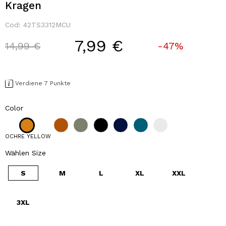
Kragen
Cod:
42TS3312MCU
7,99 €
Price reduced from
to
14,99 €
-47%
Verdiene 7 Punkte
Color
OCHRE YELLOW
Wählen Size
S
M
L
XL
XXL
3XL