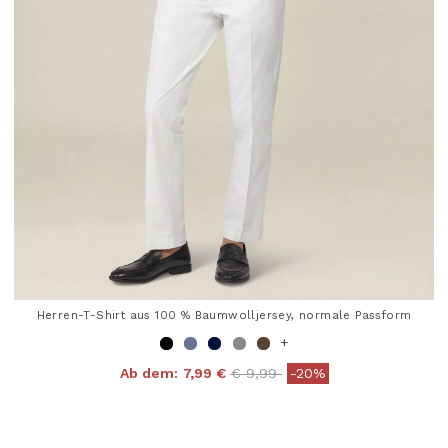
Herren-T-Shirt aus 100 % Baumwolljersey, normale Passform
+
Price reduced from
to
Ab dem:
7,99 €
€ 9,99
-20%
4,8 out of 5 Customer Rating