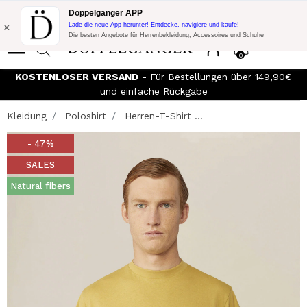
Blitzangebot:
10% Extra-Rabatt auf 300€ Einkauf mit Code:
Doppelgänger APP
DOPPEL300
x
Lade die neue App herunter! Entdecke, navigiere und kaufe!
Die besten Angebote für Herrenbekleidung, Accessoires und Schuhe
0
KOSTENLOSER VERSAND
- Für Bestellungen über 149,90€
und einfache Rückgabe
Kleidung
Poloshirt
Herren-T-Shirt ...
- 47%
SALES
Natural fibers