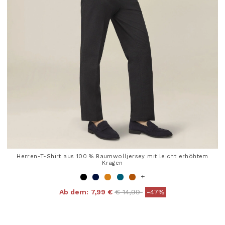
Herren-T-Shirt aus 100 % Baumwolljersey mit leicht erhöhtem
Kragen
+
Price reduced from
to
Ab dem:
7,99 €
€ 14,99
-47%
4 out of 5 Customer Rating