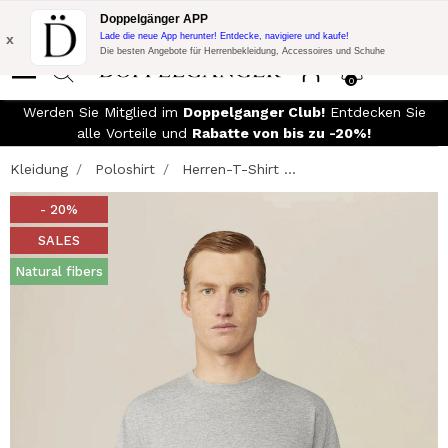
Blitzangebot:
10% Extra-Rabatt auf 300€ Einkauf mit Code:
Doppelgänger APP
DOPPEL300
x
Lade die neue App herunter! Entdecke, navigiere und kaufe!
Die besten Angebote für Herrenbekleidung, Accessoires und Schuhe
0
Werden Sie Mitglied im
Doppelganger Club!
Entdecken Sie
alle Vorteile und
Rabatte von bis zu -20%!
Kleidung
Poloshirt
Herren-T-Shirt ...
- 20%
SALES
Natural fibers