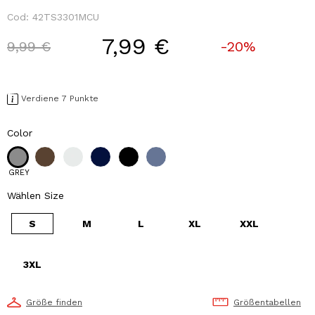
Cod:
42TS3301MCU
7,99 €
Price reduced from
to
9,99 €
-20%
Verdiene 7 Punkte
Color
GREY
Wählen Size
S
M
L
XL
XXL
3XL
Größe finden
Größentabellen