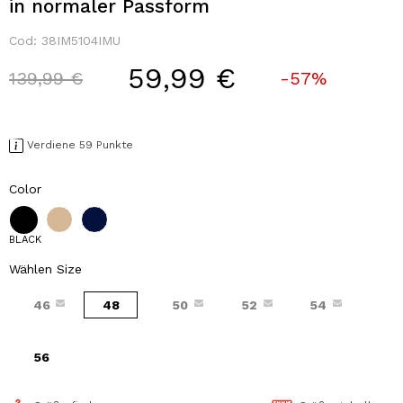
in normaler Passform
Cod:
38IM5104IMU
59,99 €
Price reduced from
to
139,99 €
-57%
Verdiene 59 Punkte
Color
BLACK
Wählen Size
46
48
50
52
54
56