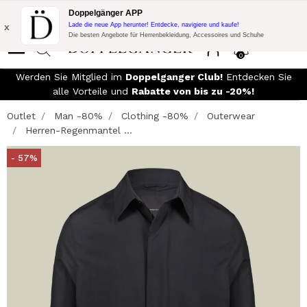
Blitzangebot:
10% Extra-Rabatt auf 300€ Einkauf mit Code:
Doppelgänger APP
DOPPEL300
x
Lade die neue App herunter! Entdecke, navigiere und kaufe!
Die besten Angebote für Herrenbekleidung, Accessoires und Schuhe
0
Werden Sie Mitglied im
Doppelganger Club!
Entdecken Sie
alle Vorteile und
Rabatte von bis zu -20%!
Outlet
Man -80%
Clothing -80%
Outerwear
Herren-Regenmantel ...
- 57%