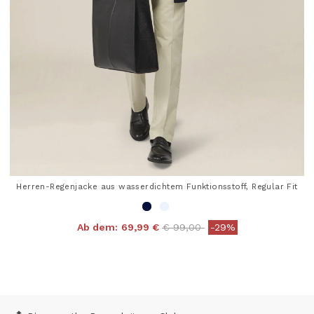
Herren-Regenjacke aus wasserdichtem Funktionsstoff, Regular Fit
Price reduced from
to
Ab dem:
69,99 €
€ 99,00
-29%
5 out of 5 Customer Rating