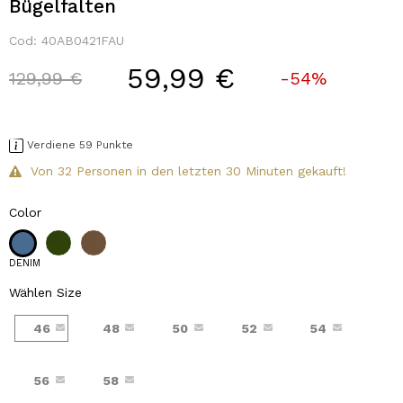
Bügelfalten
Cod:
40AB0421FAU
59,99 €
Price reduced from
to
129,99 €
-54%
Verdiene 59 Punkte
Von 32 Personen in den letzten 30 Minuten gekauft!
Color
DENIM
Wählen Size
46
48
50
52
54
56
58