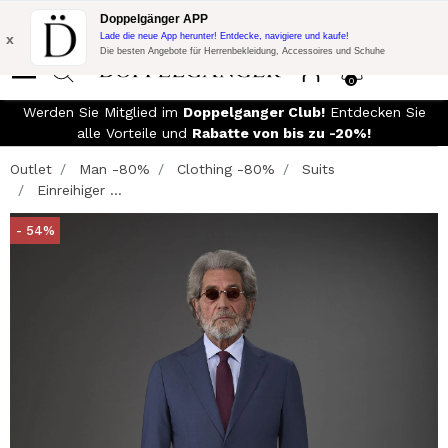
Blitzangebot:
10% Extra-Rabatt auf 300€ Einkauf mit Code:
Doppelgänger APP
DOPPEL300
x
Lade die neue App herunter! Entdecke, navigiere und kaufe!
Die besten Angebote für Herrenbekleidung, Accessoires und Schuhe
0
Werden Sie Mitglied im
Doppelganger Club!
Entdecken Sie
alle Vorteile und
Rabatte von bis zu -20%!
Outlet
Man -80%
Clothing -80%
Suits
Einreihiger ...
- 54%