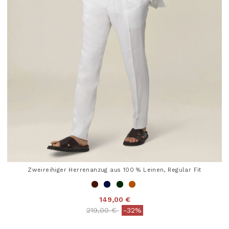
Zweireihiger Herrenanzug aus 100 % Leinen, Regular Fit
149,00 €
Price reduced from
to
219,00 €
-32%
4 out of 5 Customer Rating