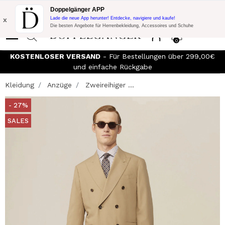
Blitzangebot:
10% Extra-Rabatt auf 300€ Einkauf mit Code:
Doppelgänger APP
DOPPEL300
x
Lade die neue App herunter! Entdecke, navigiere und kaufe!
Die besten Angebote für Herrenbekleidung, Accessoires und Schuhe
0
KOSTENLOSER VERSAND
- Für Bestellungen über 299,00€
und einfache Rückgabe
Kleidung
Anzüge
Zweireihiger ...
- 27%
SALES