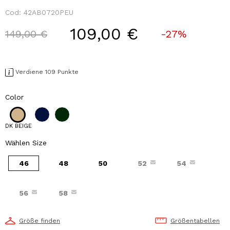
Cod:
42AB0720PEU
109,00 €
Price reduced from
to
149,00 €
-27%
Verdiene 109 Punkte
Color
DK BEIGE
Wählen Size
46
48
50
52
54
56
58
Größe finden
Größentabellen