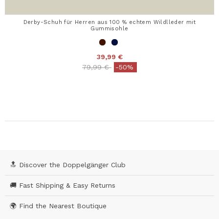
Derby-Schuh für Herren aus 100 % echtem Wildlleder mit
Gummisohle
39,99 €
Price reduced from
to
79,99 €
-50%
🔝 Discover the Doppelgänger Club
🚚 Fast Shipping & Easy Returns
🌍 Find the Nearest Boutique