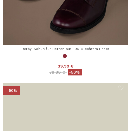
Derby-Schuh für Herren aus 100 % echtem Leder
39,99 €
Price reduced from
to
79,99 €
-50%
- 50%