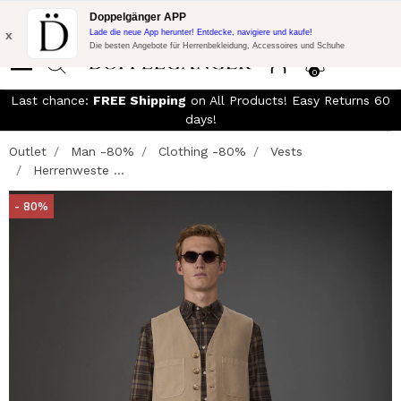
KOSTENLOSER VERSAND!
10% Extra-Rabatt auf 300€ Einkauf mit
Doppelgänger APP
Code:
DOPPEL300
x
Lade die neue App herunter! Entdecke, navigiere und kaufe!
Die besten Angebote für Herrenbekleidung, Accessoires und Schuhe
0
Last chance:
FREE Shipping
on All Products! Easy Returns 60
days!
Outlet
Man -80%
Clothing -80%
Vests
Herrenweste ...
- 80%