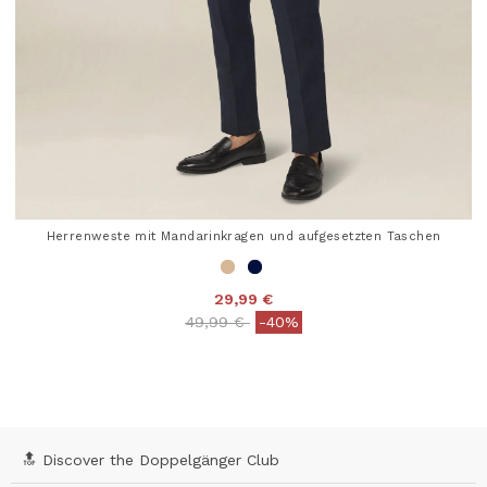
Herrenweste mit Mandarinkragen und aufgesetzten Taschen
29,99 €
Price reduced from
to
49,99 €
-40%
4,7 out of 5 Customer Rating
🔝 Discover the Doppelgänger Club