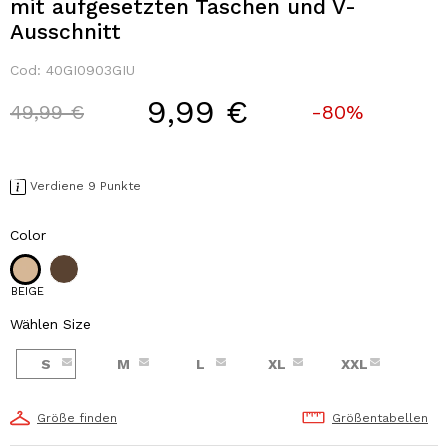
mit aufgesetzten Taschen und V-
Ausschnitt
Cod:
40GI0903GIU
9,99 €
Price reduced from
to
49,99 €
-80%
Verdiene 9 Punkte
Color
BEIGE
Wählen Size
S
M
L
XL
XXL
Größe finden
Größentabellen