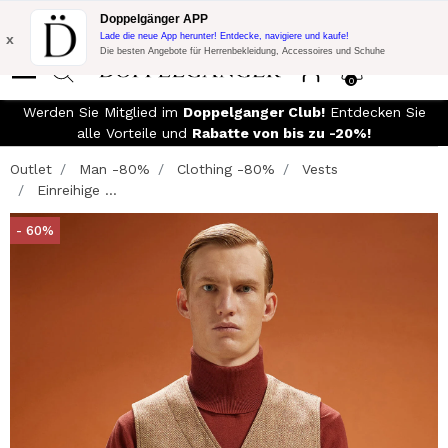
Blitzangebot:
10% Extra-Rabatt auf 300€ Einkauf mit Code:
Doppelgänger APP
DOPPEL300
x
Lade die neue App herunter! Entdecke, navigiere und kaufe!
Die besten Angebote für Herrenbekleidung, Accessoires und Schuhe
0
Werden Sie Mitglied im
Doppelganger Club!
Entdecken Sie
alle Vorteile und
Rabatte von bis zu -20%!
Outlet
Man -80%
Clothing -80%
Vests
Einreihige ...
- 60%