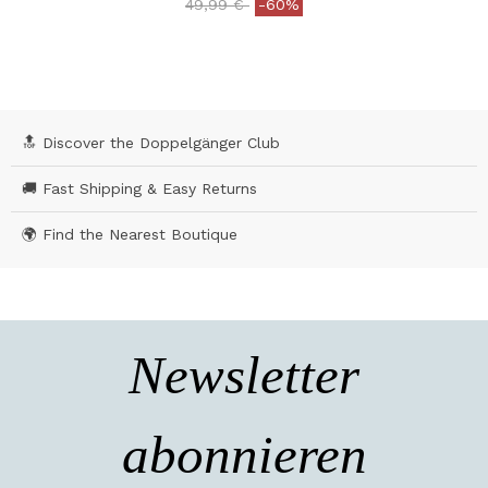
Price reduced from
to
49,99 €
-60%
4,7 out of 5 Customer Rating
🔝 Discover the Doppelgänger Club
🚚 Fast Shipping & Easy Returns
🌍 Find the Nearest Boutique
Newsletter
abonnieren