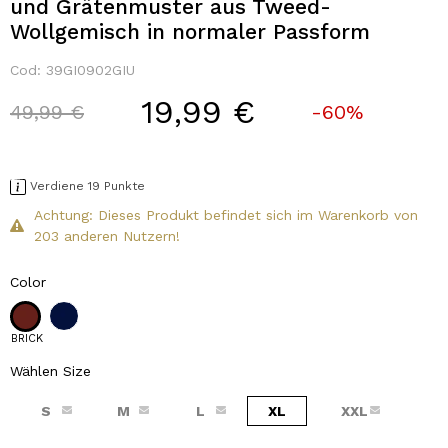
und Grätenmuster aus Tweed-
Wollgemisch in normaler Passform
Cod:
39GI0902GIU
19,99 €
Price reduced from
to
49,99 €
-60%
Verdiene 19 Punkte
Achtung: Dieses Produkt befindet sich im Warenkorb von
203 anderen Nutzern!
Color
BRICK
Wählen Size
S
M
L
XL
XXL