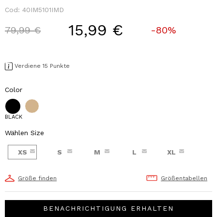
Cod:
40IM5101IMD
15,99 €
Price reduced from
to
79,99 €
-80%
Verdiene 15 Punkte
Color
BLACK
Wählen Size
XS
S
M
L
XL
Größe finden
Größentabellen
BENACHRICHTIGUNG ERHALTEN