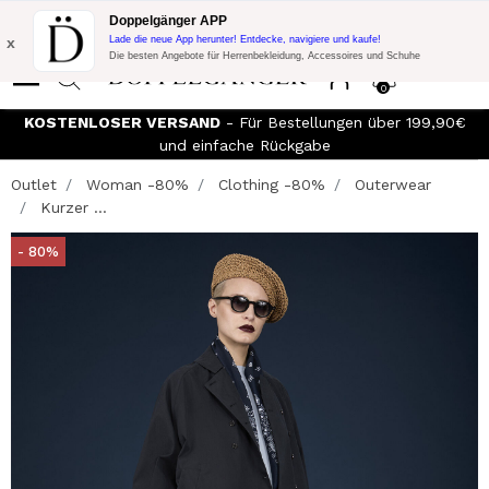
Blitzangebot:
10% Extra-Rabatt auf 300€ Einkauf mit Code:
Doppelgänger APP
DOPPEL300
x
Lade die neue App herunter! Entdecke, navigiere und kaufe!
Die besten Angebote für Herrenbekleidung, Accessoires und Schuhe
0
KOSTENLOSER VERSAND
- Für Bestellungen über 199,90€
und einfache Rückgabe
Outlet
Woman -80%
Clothing -80%
Outerwear
Kurzer ...
- 80%