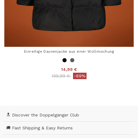
Einreihige Daunenjacke aus einer Wollmischung
14,99 €
Price reduced from
to
139,99 €
-89%
3,9 out of 5 Customer Rating
🔝 Discover the Doppelgänger Club
🚚 Fast Shipping & Easy Returns