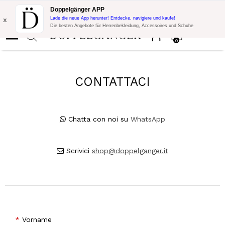
Blitzangebot:
10% Extra-Rabatt auf 300€ Einkauf mit Code:
Doppelgänger APP
DOPPEL300
x
Lade die neue App herunter! Entdecke, navigiere und kaufe!
Die besten Angebote für Herrenbekleidung, Accessoires und Schuhe
0
CONTATTACI
Chatta con noi su
WhatsApp
Scrivici
shop@doppelganger.it
Vorname