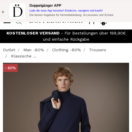
Blitzangebot:
10% Extra-Rabatt auf 300€ Einkauf mit Code:
Doppelgänger APP
DOPPEL300
x
Lade die neue App herunter! Entdecke, navigiere und kaufe!
Die besten Angebote für Herrenbekleidung, Accessoires und Schuhe
0
KOSTENLOSER VERSAND
- Für Bestellungen über 199,90€
und einfache Rückgabe
Outlet
Man -80%
Clothing -80%
Trousers
Klassische ...
- 60%