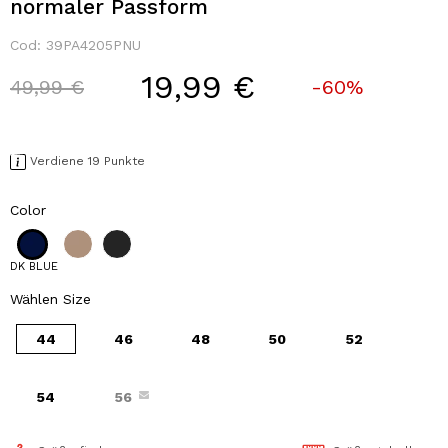
normaler Passform
Cod:
39PA4205PNU
19,99 €
Price reduced from
to
49,99 €
-60%
Verdiene 19 Punkte
Color
DK BLUE
Wählen Size
44
46
48
50
52
54
56