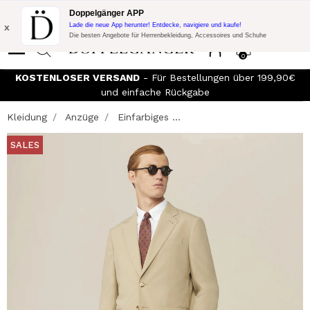
Blitzangebot:
10% Extra-Rabatt auf 300€ Einkauf mit Code:
Doppelgänger APP
DOPPEL300
x
Lade die neue App herunter! Entdecke, navigiere und kaufe!
Die besten Angebote für Herrenbekleidung, Accessoires und Schuhe
0
KOSTENLOSER VERSAND
- Für Bestellungen über 199,90€
und einfache Rückgabe
Kleidung
Anzüge
Einfarbiges ...
SALES