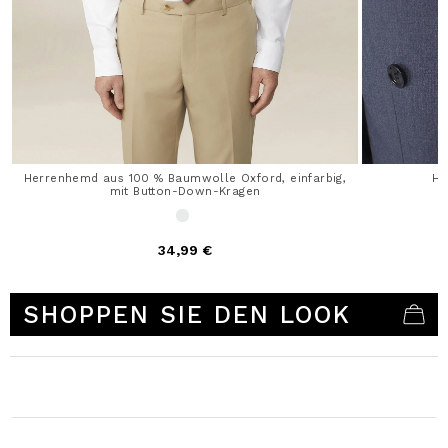
Herrenhemd aus 100 % Baumwolle Oxford, einfarbig,
He
mit Button-Down-Kragen
34,99 €
5 out of 5 Customer Rating
SHOPPEN SIE DEN LOOK