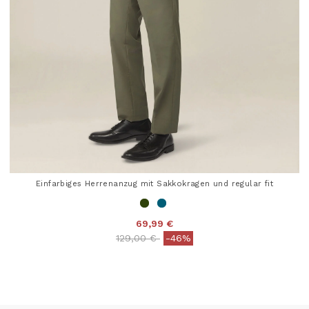
Einfarbiges Herrenanzug mit Sakkokragen und regular fit
69,99 €
Price reduced from
to
129,00 €
-46%
5 out of 5 Customer Rating