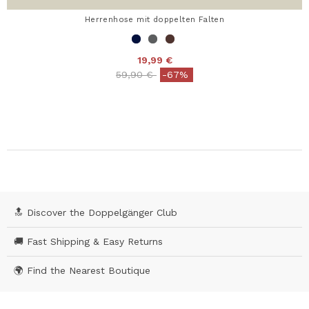
Herrenhose mit doppelten Falten
19,99 €
Price reduced from
to
59,90 €
-67%
🔝 Discover the Doppelgänger Club
🚚 Fast Shipping & Easy Returns
🌍 Find the Nearest Boutique