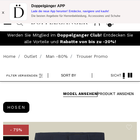
Blitzangebot:
10% Extra-Rabatt auf 300€ Einkauf mit Code:
Doppelgänger APP
DOPPEL300
x
Lade die neue App herunter! Entdecke, navigiere und kaufe!
Die besten Angebote für Herrenbekleidung, Accessoires und Schuhe
0
90€
Werden Sie Mitglied im
Doppelganger Club!
Entdecken Sie
alle Vorteile und
Rabatte von bis zu -20%!
Home
Outlet
Man -80%
Trouser Promo
SORT BY
SICHT
FILTER VERWENDEN
MODEL ANSEHEN
PRODUKT ANSEHEN
HOSEN
HOSEN
- 75%